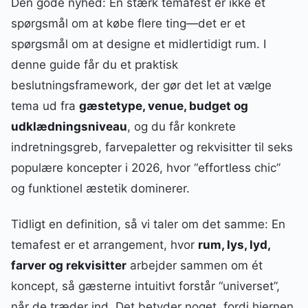
Den gode nyhed: En stærk temafest er ikke et
spørgsmål om at købe flere ting—det er et
spørgsmål om at designe et midlertidigt rum. I
denne guide får du et praktisk
beslutningsframework, der gør det let at vælge
tema ud fra
gæstetype, venue, budget og
udklædningsniveau
, og du får konkrete
indretningsgreb, farvepaletter og rekvisitter til seks
populære koncepter i 2026, hvor “effortless chic”
og funktionel æstetik dominerer.
Tidligt en definition, så vi taler om det samme: En
temafest er et arrangement, hvor
rum, lys, lyd,
farver og rekvisitter
arbejder sammen om ét
koncept, så gæsterne intuitivt forstår “universet”,
når de træder ind. Det betyder noget, fordi hjernen