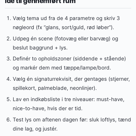
idé til gennemført rum
Vælg tema ud fra de 4 parametre og skriv 3
nøgleord (fx “glans, sort/guld, rød løber”).
Udpeg én scene (fotovæg eller barvæg) og
beslut baggrund + lys.
Definér to opholdszoner (siddende + stående)
og markér dem med tæppe/lampe/bord.
Vælg én signaturrekvisit, der gentages (stjerner,
spillekort, palmeblade, neonlinjer).
Lav en indkøbsliste i tre niveauer: must-have,
nice-to-have, hvis der er tid.
Test lys om aftenen dagen før: sluk loftlys, tænd
dine lag, og justér.