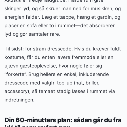
Akustik er tredje faldgrube. Hårde rum giver
skinger lyd, og så skruer man ned for musikken, og
energien falder. Læg et tæppe, hæng et gardin, og
placer en sofa eller to i rummet—det absorberer
lyd og gør samtaler rare.
Til sidst: for stram dresscode. Hvis du kræver fuldt
kostume, får du enten lavere fremmøde eller en
ujævn gæsteoplevelse, hvor nogle føler sig
“forkerte”. Brug hellere en enkel, inkluderende
dresscode med valgfri top-up (hat, briller,
accessory), så temaet stadig læses i rummet via
indretningen.
Din 60-minutters plan: sådan går du fra