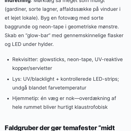
Indretning
: Mørklæg så meget som muligt
(gardiner, sorte lagner, affaldssække på vinduer i
et lejet lokale). Byg en fotovæg med sorte
baggrunde og neon-tape i geometriske mønstre.
Skab en “glow-bar” med gennemskinnelige flasker
og LED under hylder.
Rekvisitter: glowsticks, neon-tape, UV-reaktive
kopper/servietter
Lys: UV/blacklight + kontrollerede LED-strips;
undgå blandet farvetemperatur
Hjemmetip: én væg er nok—overdækning af
hele rummet bliver hurtigt klaustrofobisk
Faldgruber der gør temafester “midt