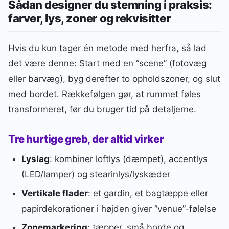
Sådan designer du stemning i praksis:
farver, lys, zoner og rekvisitter
Hvis du kun tager én metode med herfra, så lad
det være denne: Start med en “scene” (fotovæg
eller barvæg), byg derefter to opholdszoner, og slut
med bordet. Rækkefølgen gør, at rummet føles
transformeret, før du bruger tid på detaljerne.
Tre hurtige greb, der altid virker
Lyslag
: kombiner loftlys (dæmpet), accentlys
(LED/lamper) og stearinlys/lyskæder
Vertikale flader
: et gardin, et bagtæppe eller
papirdekorationer i højden giver “venue”-følelse
Zonemarkering
: tæpper, små borde og