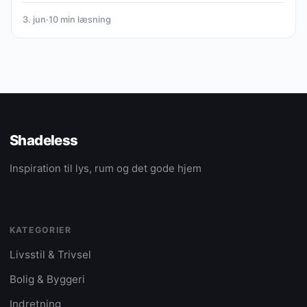
3. jun
·
10 min læsning
Shadeless
Inspiration til lys, rum og det gode hjem
KATEGORIER
Livsstil & Trivsel
Bolig & Byggeri
Indretning