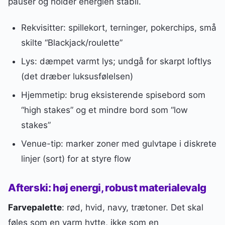
pauser og holder energien stabil.
Rekvisitter: spillekort, terninger, pokerchips, små
skilte “Blackjack/roulette”
Lys: dæmpet varmt lys; undgå for skarpt loftlys
(det dræber luksusfølelsen)
Hjemmetip: brug eksisterende spisebord som
“high stakes” og et mindre bord som “low
stakes”
Venue-tip: marker zoner med gulvtape i diskrete
linjer (sort) for at styre flow
Afterski: høj energi, robust materialevalg
Farvepalette
: rød, hvid, navy, trætoner. Det skal
føles som en varm hytte, ikke som en