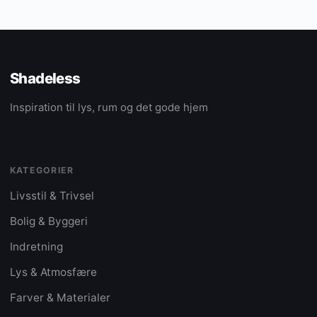
Shadeless
Inspiration til lys, rum og det gode hjem
KATEGORIER
Livsstil & Trivsel
Bolig & Byggeri
Indretning
Lys & Atmosfære
Farver & Materialer