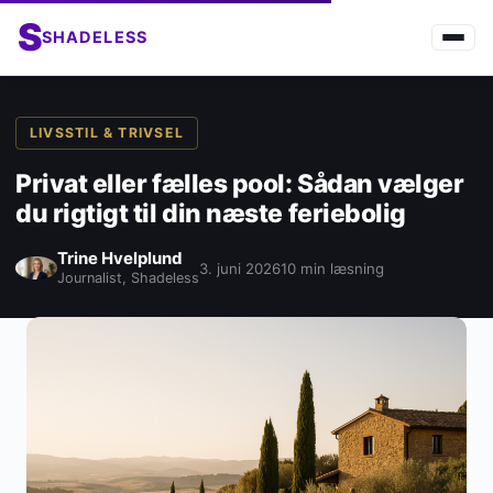
S
SHADELESS
LIVSSTIL & TRIVSEL
Privat eller fælles pool: Sådan vælger
du rigtigt til din næste feriebolig
Trine Hvelplund
3. juni 2026
10 min læsning
Journalist, Shadeless