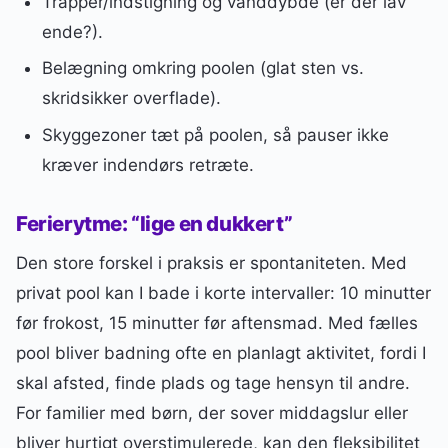
Trapper/indstigning og vanddybde (er der lav
ende?).
Belægning omkring poolen (glat sten vs.
skridsikker overflade).
Skyggezoner tæt på poolen, så pauser ikke
kræver indendørs retræte.
Ferierytme: “lige en dukkert”
Den store forskel i praksis er spontaniteten. Med
privat pool kan I bade i korte intervaller: 10 minutter
før frokost, 15 minutter før aftensmad. Med fælles
pool bliver badning ofte en planlagt aktivitet, fordi I
skal afsted, finde plads og tage hensyn til andre.
For familier med børn, der sover middagslur eller
bliver hurtigt overstimulerede, kan den fleksibilitet